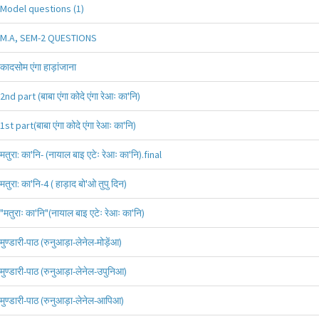
Model questions (1)
M.A, SEM-2 QUESTIONS
कादसोम एंगा हाड़ांजाना
2nd part (बाबा एंगा कोदे एंगा रेआः का'नि)
1st part(बाबा एंगा कोदे एंगा रेआः का'नि)
मतुरा: का'नि- (नायाल बाइ एटेः रेआः का'नि).final
मतुरा: का'नि-4 ( हाड़ाद बो'ओ तुपु दिन)
"मतुराः का'नि"(नायाल बाइ एटेः रेआः का'नि)
मुण्डारी-पाठ (रुनुआड़ा-लेनेल-मोड़ेंआ)
मुण्डारी-पाठ (रुनुआड़ा-लेनेल-उपुनिआ)
मुण्डारी-पाठ (रुनुआड़ा-लेनेल-आपिआ)