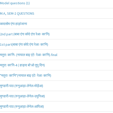
Model questions (1)
M.A, SEM-2 QUESTIONS
कादसोम एंगा हाड़ांजाना
2nd part (बाबा एंगा कोदे एंगा रेआः का'नि)
1st part(बाबा एंगा कोदे एंगा रेआः का'नि)
मतुरा: का'नि- (नायाल बाइ एटेः रेआः का'नि).final
मतुरा: का'नि-4 ( हाड़ाद बो'ओ तुपु दिन)
"मतुराः का'नि"(नायाल बाइ एटेः रेआः का'नि)
मुण्डारी-पाठ (रुनुआड़ा-लेनेल-मोड़ेंआ)
मुण्डारी-पाठ (रुनुआड़ा-लेनेल-उपुनिआ)
मुण्डारी-पाठ (रुनुआड़ा-लेनेल-आपिआ)