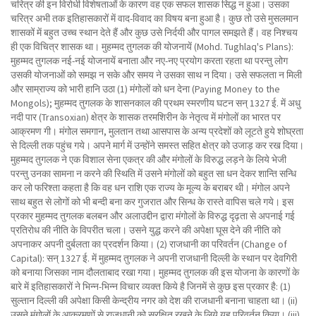
चरित्र की इन विरोधी विशेषताओं के कारण वह एक सफल शासक सिद्ध न हुआ। उसका
चरित्र अभी तक इतिहासकारों में वाद-विवाद का विषय बना हुआ है। कुछ तो उसे मुसलमान
शासकों में बहुत उच्च स्थान देते हैं और कुछ उसे निर्दयी और पागल समझते हैं। वह निश्चय
ही एक विचित्र शासक था। मुहम्मद तुगलक की योजनायें (Mohd. Tughlaq's Plans):
मुहम्मद तुगलक नई-नई योजनायें बनाता और नए-नए प्रयोग करता रहता था परन्तु लोग
उसकी योजनाओं को समझ न सके और समय ने उसका साथ न दिया। उसे सफलता न मिली
और साम्राज्य को भारी हानि उठा (1) मंगोलों को धन देना (Paying Money to the
Mongols); मुहम्मद तुगलक के शासनकाल की प्रथम स्मरणीय घटन सन् 1327 ई. में अधु
नदी पार (Transoxian) क्षेत्र के शासक तरमशिरीन के नेतृत्व में मंगोलों का भारत पर
आक्रमण गी। मंगोल समगान, मुलतान तथा आसपास के अन्य प्रदेशों को लूटते हुये शोघ्रता
से दिल्ली तक पहुंच गये। अपने मार्ग में उन्होंने समस्त सहित क्षेत्र को उजाड़ कर रख दिया।
मुहम्मद तुगलक ने एक विशाल सेना एकत्र की और मंगोलों के विरुद्ध लड़ने के लिये भेजी
परन्तु उनका सामना न करने की स्थिति में उसने मंगोलों को बहुत सा धन देकर शान्ति सन्धि
कर लो फरिश्ता कहता है कि वह धन राशि एक राज्य के मूल्य के बराबर थी। मंगोल अपने
साथ बहुत से लोगों को भी बन्दी बना कर गुजरात और सिन्ध के रास्ते वापिस चले गये। इस
प्रकार मुहम्मद तुगलक बलबन और अलाउद्दीन द्वारा मंगोलों के विरुद्ध दृढ़ता से अपनाई गई
प्रतिरोध की नीति के विपरीत चला। उसने युद्ध करने की अपेक्षा घूस देने की नीति को
अपनाकर अपनी दुर्बलता का प्रदर्शन किया। (2) राजधानी का परिवर्तन (Change of
Capital): सन् 1327 ई. में मुहम्मद तुगलक ने अपनी राजधानी दिल्ली के स्थान पर देवगिरी
को बनाया जिसका नाम दौलताबाद रखा गया। मुहम्मद तुगलक की इस योजना के कारणों के
बारे में इतिहासकारों ने भिन्न-भिन्न विचार व्यक्त किये है जिनमें से कुछ इस प्रकार है: (1)
सुल्तान दिल्ली की अपेक्षा किसी केन्द्रीय नगर को देश की राजधानी बनाना चाहता था। (ii)
उसने मंगोलों के आक्रमणों से राजधानी को सुरक्षित रखने के लिये यह परिवर्तन किया। (iii)