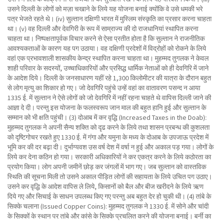
उसने दिल्ली के लोगों को मज़ा चखाने के लिये यह योजना बनाई क्योंकि वे उसे धमकी भरे
पत्र भेजते रहते थे। (iv) सुल्तान दक्षिणी भारत में मुस्लिम संस्कृति का प्रसार करना चाहता
था। (v) वह दिल्ली और देवगिरी के रूप में साम्राज्य की दो राजधानियां स्थापित करना
चाहता था। निष्पक्षतापूर्वक विचार करने से ऐसा प्रतीत होता है कि सुल्तान ने राजनीतिक
आवश्यकताओं के कारण यह पग उठाया। वह दक्षिणी प्रदेशों में विद्रोहों को रोकने के लिये
वहां एक प्रभावशाली शासकीय केन्द्र स्थापित करना चाहता था। मुहम्मद तुगलक ने केवल
शाही परिवार के सदस्यों, उच्चाधिकारियों और प्रसिद्ध धार्मिक नेताओं को ही देवगिरि में जाने
के आदेश दिये। दिल्ली के जनसाधारण यहीं रहे 1,300 किलोमीटर की यात्रा के दौरान बहुत
से लोग मृत्यु का शिकार हो गए। जो देवगिरि पहुंचे उन्हें वहां का वातावरण पसन्द न आया
1335 ई. में सुल्तान ने ऐसे लोगों को जो देवगिरि में नहीं रहना चाहते थे वापिस दिल्ली जाने की
आज्ञा दे दी। परन्तु इस योजना के फलस्वरूप जान माल की बहुत हानि हुई और सुल्तान के
सम्मान को भी क्षति पहुंची। (3) दोआब में कर वृद्धि (Increased Taxes in the Doab):
मुहम्मद तुगलक ने अपनी सैन्य शक्ति को दृढ करने के लिये तथा शासन प्रबन्ध की कुशलता
को दृष्टिगोचर रखते हुए 1330 ई. में गंगा और यमुना के मध्य के दोआब के उपजाऊ प्रदेश में
भूमि कर की दर बढ़ा दी। दुर्भाग्यवश उस वर्ष देश में वर्षा न हुई और अकाल पड़ गया। लोगों के
लिये कर देना कठिन हो गया। सरकारी अधिकारियों ने कर एकत्र करने के लिये कठोरता का
प्रयोग किया। लोग अपनी जमीनें छोड़ कर जंगलों में भाग गए। जब सुल्तान को वास्तविक
स्थिति की सूचना मिली तो उसने अकाल पीड़ित लोगों की सहायता के लिये उचित पग उठाए।
उसने कर वृद्धि के आदेश वापिस ले लिये, किसानों को बैल और बीज खरीदने के लिये ऋण
दिये गए और सिचाई के साधन उपलब्ध किए गए परन्तु अब बहुत देर हो चुकी थी। (4) तांबे के
सिक्के चलाना (Issued Copper Coins): मुहम्मद तुगलक ने 1330 ई. में सोने और चांदी
के सिक्कों के स्थान पर तांबे और कांसे के सिक्के प्रचलित करने की योजना बनाई। बर्नी का