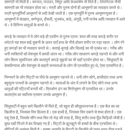
सामग्री भी मिली है। काजल, पाउडर, सिंदूर आदि केअवशेष भी मिले हैं। लिपस्टिक जैसी
सामग्री का भी व्यवहार होता था। स्त्री और पुरुष दोनों ही आभूषणों का व्यवहार करते थे।
स्त्री मृणमूर्तियाँ आभूषणों से लदी देखी जाती है। एक मृणमूर्ति में पुरुष आभूषणयुक्त है।
आभूषणों में कंठहार, कर्णफूल, हँसली, भुजबंध, कडे, अंगूठी, पनी पाजेब आदि व्यवहार में आते
थे। वे विभिन्न धातुओं के बनते थे।
कपड़े के व्यवहार में ये लोग बड़े ही प्रवीण थे पुरुष प्रायः शाल की तरह कपड़े शरीर पर
लपेटते यह शाल बाई कुहनी के ऊपर दाएँ हाथ के नीचे होकर शरीर पर पड़ा रहता । लोग रंगे
हुए कपड़ों का भी व्यवहार करते थे। कताई-बुनाई और सिलाई का भी प्रबंध था। गरीब और
धनी व्यक्तियों को वेशभूषा में काफी अंतर था। गरीब लोग साधारण कपड़े पहनते थे और धनी
लोग शिल्प सुसज्जित और कलापूर्ण कपड़े सुइयों का भी यहाँ प्रयोग होता था। सिंधुघाटी के
केशविन्यास और वेशभूषा से बाहरी सभ्यताओं के लोग भी प्रभावित हुए थे, ऐसा प्रमाणित है।
निम्नवर्ग के लोग मिट्टी या पौधे के आभूषण पहनते थे। धनी लोग सोने, हाथीदांत तथा अन्य
बहुमूल्य पत्थरों के आभूषण पहनते थे। मालाओं के अंत में लगाने के लिए सोने तथा अन्य
धातुओं की पट्टियाँ बनती थीं। त्रिकोण ढंग का शिरोभूषण भी प्रचलित था। उनके
कलाप्रेम का सर्वोत्तम प्रमाण उनके आभूषण हैं।
सिंधुघाटी में बहुत सारे खिलौने भी मिले हैं, जो बहुत ही कौतूहलजनक है। एक बैल का-सा
खिलौना है, जिसका सिर हिलता है। एक हाथी है, जिसका सिर दबाने से शब्द होता है। एक
पशु ऐसा है, जिसके सींग तथा सिर तो भेड़ की तरह है, किंतु शरीर तथा पूँछ चिड़ियों-जैसी है।
कुछ पक्षी पिंजरे में बंद दिखाए गए हैं। मिट्टी के झुनझुने भी बच्चों के बीच प्रचलित थे।
सीटियाँ भी असंख्य मिली है। मनुष्य आकृति के मिट्टी के खिलौने भी यत्र-तत्र दीख पड़ते